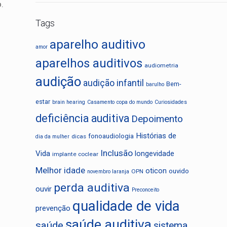
.
Tags
aparelho auditivo
amor
aparelhos auditivos
audiometria
audição
audição infantil
Bem-
barulho
estar
brain hearing
Casamento
copa do mundo
Curiosidades
deficiência auditiva
Depoimento
Histórias de
fonoaudiologia
dicas
dia da mulher
Inclusão
Vida
longevidade
implante coclear
Melhor idade
oticon
ouvido
OPN
novembro laranja
perda auditiva
ouvir
Preconceito
qualidade de vida
prevenção
saúde auditiva
saúde
sistema