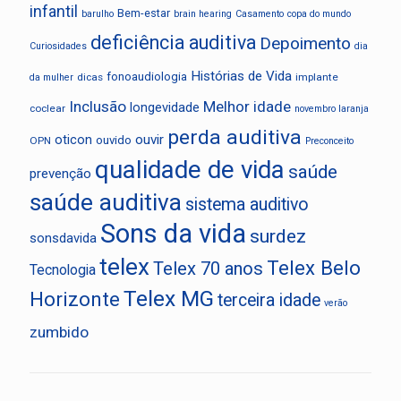
infantil
Bem-estar
barulho
brain hearing
Casamento
copa do mundo
deficiência auditiva
Depoimento
Curiosidades
dia
Histórias de Vida
fonoaudiologia
dicas
implante
da mulher
Inclusão
Melhor idade
longevidade
coclear
novembro laranja
perda auditiva
oticon
ouvir
ouvido
OPN
Preconceito
qualidade de vida
saúde
prevenção
saúde auditiva
sistema auditivo
Sons da vida
surdez
sonsdavida
telex
Telex Belo
Telex 70 anos
Tecnologia
Telex MG
Horizonte
terceira idade
verão
zumbido