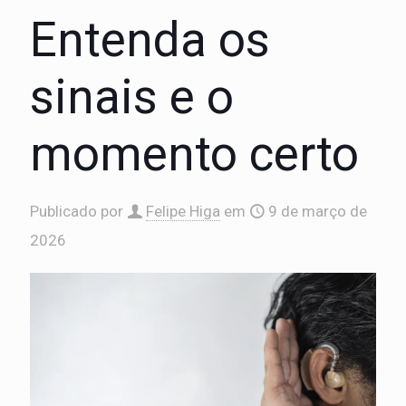
Entenda os
sinais e o
momento certo
Publicado por
Felipe Higa
em
9 de março de
2026