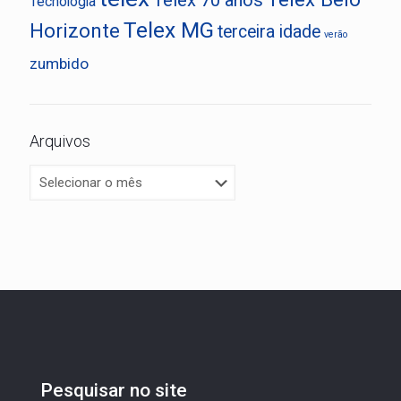
Tecnologia
Telex MG
Horizonte
terceira idade
verão
zumbido
Arquivos
Pesquisar no site