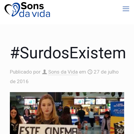
#SurdosExistem
Publicado por
Sons da Vida
em
27 de julho
de 2016