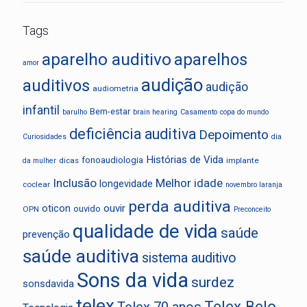
Tags
aparelho auditivo
aparelhos
amor
audição
auditivos
audição
audiometria
infantil
Bem-estar
barulho
brain hearing
Casamento
copa do mundo
deficiência auditiva
Depoimento
Curiosidades
dia
Histórias de Vida
fonoaudiologia
dicas
implante
da mulher
Inclusão
Melhor idade
longevidade
coclear
novembro laranja
perda auditiva
oticon
ouvir
ouvido
OPN
Preconceito
qualidade de vida
saúde
prevenção
saúde auditiva
sistema auditivo
Sons da vida
surdez
sonsdavida
telex
Telex Belo
Telex 70 anos