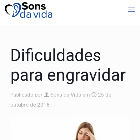
Dificuldades
para engravidar
Publicado por
Sons da Vida
em
25 de
outubro de 2018