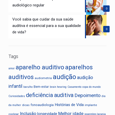
audiológico regular
0
Você sabia que cuidar da sua saúde
auditiva é essencial para a sua qualidade
0
de vida?
Tags
aparelho auditivo
aparelhos
amor
audição
auditivos
audição
audiometria
infantil
Bem-estar
barulho
brain hearing
Casamento
copa do mundo
deficiência auditiva
Depoimento
Curiosidades
dia
Histórias de Vida
fonoaudiologia
dicas
implante
da mulher
Inclusão
Melhor idade
longevidade
coclear
novembro laranja