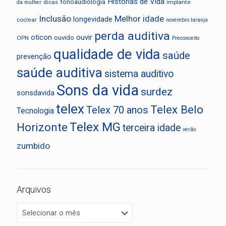
Histórias de Vida
fonoaudiologia
dicas
implante
da mulher
Inclusão
Melhor idade
longevidade
coclear
novembro laranja
perda auditiva
oticon
ouvir
ouvido
OPN
Preconceito
qualidade de vida
saúde
prevenção
saúde auditiva
sistema auditivo
Sons da vida
surdez
sonsdavida
telex
Telex Belo
Telex 70 anos
Tecnologia
Telex MG
Horizonte
terceira idade
verão
zumbido
Arquivos