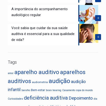
A importância do acompanhamento
audiológico regular
0
Você sabia que cuidar da sua saúde
auditiva é essencial para a sua qualidade
0
de vida?
Tags
aparelho auditivo
aparelhos
amor
audição
auditivos
audição
audiometria
infantil
Bem-estar
barulho
brain hearing
Casamento
copa do mundo
deficiência auditiva
Depoimento
Curiosidades
dia