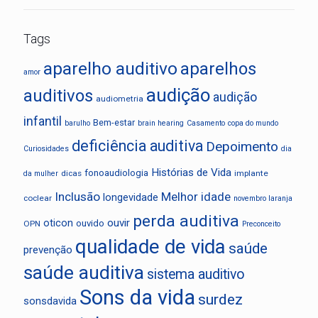
Tags
aparelho auditivo
aparelhos
amor
audição
auditivos
audição
audiometria
infantil
Bem-estar
barulho
brain hearing
Casamento
copa do mundo
deficiência auditiva
Depoimento
Curiosidades
dia
Histórias de Vida
fonoaudiologia
dicas
implante
da mulher
Inclusão
Melhor idade
longevidade
coclear
novembro laranja
perda auditiva
oticon
ouvir
ouvido
OPN
Preconceito
qualidade de vida
saúde
prevenção
saúde auditiva
sistema auditivo
Sons da vida
surdez
sonsdavida