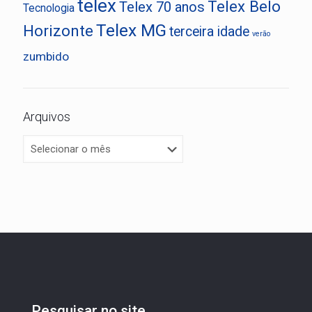
telex
Telex Belo
Telex 70 anos
Tecnologia
Telex MG
Horizonte
terceira idade
verão
zumbido
Arquivos
Pesquisar no site